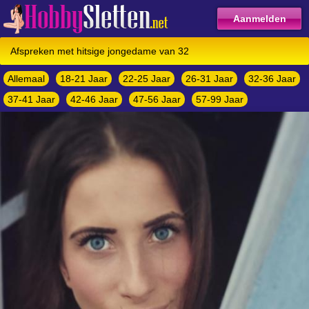
Aanmelden
Afspreken met hitsige jongedame van 32
Allemaal
18-21 Jaar
22-25 Jaar
26-31 Jaar
32-36 Jaar
37-41 Jaar
42-46 Jaar
47-56 Jaar
57-99 Jaar